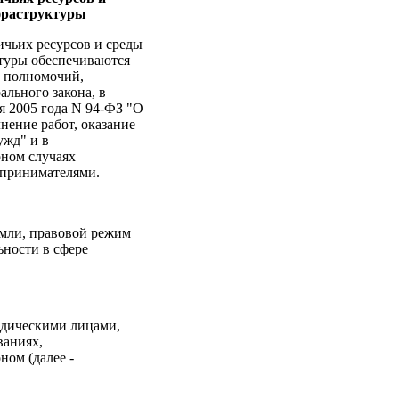
нфраструктуры
чьих ресурсов и среды
ктуры обеспечиваются
х полномочий,
ального закона, в
я 2005 года N 94-ФЗ "О
нение работ, оказание
ужд" и в
ном случаях
принимателями.
емли, правовой режим
ьности в сфере
идическими лицами,
ваниях,
ом (далее -