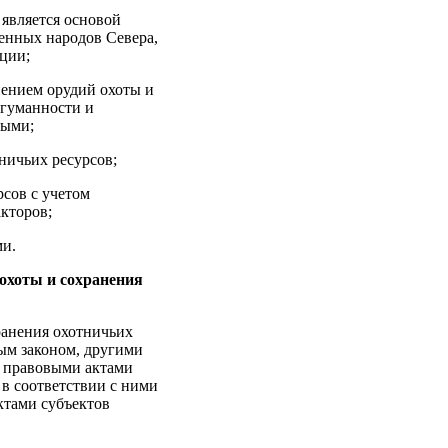
а является основой
енных народов Севера,
ции;
нением орудий охоты и
 гуманности и
ными;
тничьих ресурсов;
рсов с учетом
кторов;
ми.
 охоты и сохранения
ранения охотничьих
ым законом, другими
 правовыми актами
в соответствии с ними
тами субъектов