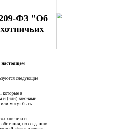
209-ФЗ "Об
 охотничьих
"
в настоящем
льзуются следующие
, которые в
 и (или) законами
 или могут быть
 сохранению и
 обитания, по созданию
анной сфере, а также