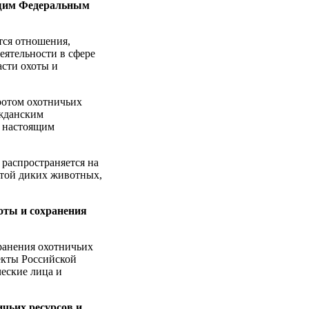
ящим Федеральным
тся отношения,
еятельности в сфере
асти охоты и
ротом охотничьих
ажданским
о настоящим
 распространяется на
итой диких животных,
оты и сохранения
ранения охотничьих
екты Российской
еские лица и
чьих ресурсов и