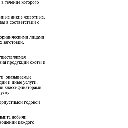
 в течение которого
енные дикие животные,
ая в соответствии с
я юридическими лицами
 заготовки,
существляемая
ния продукции охоты и
уги, оказываемые
дий и иные услуги,
ми классификаторами
услуг;
 допустимой годовой
лимита добычи
отношении каждого