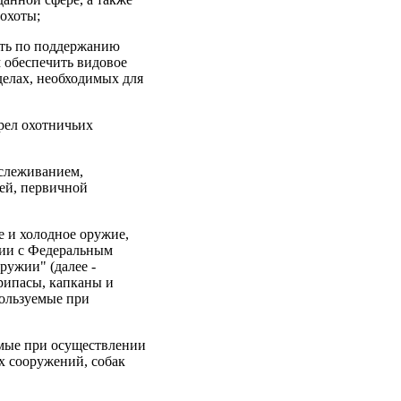
 охоты;
ость по поддержанию
 обеспечить видовое
делах, необходимых для
трел охотничьих
выслеживанием,
ей, первичной
е и холодное оружие,
вии с Федеральным
ружии" (далее -
рипасы, капканы и
пользуемые при
емые при осуществлении
х сооружений, собак