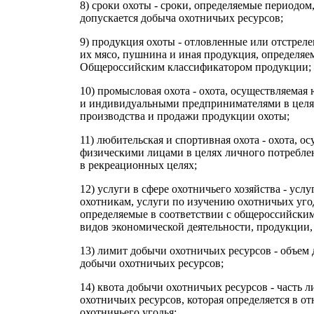
8) сроки охоты - сроки, определяемые периодом,
допускается добыча охотничьих ресурсов;
9) продукция охоты - отловленные или отстрел
их мясо, пушнина и иная продукция, определяем
Общероссийским классификатором продукции;
10) промысловая охота - охота, осуществляема
и индивидуальными предпринимателями в целях
производства и продажи продукции охоты;
11) любительская и спортивная охота - охота, о
физическими лицами в целях личного потребле
в рекреационных целях;
12) услуги в сфере охотничьего хозяйства - усл
охотникам, услуги по изучению охотничьих уго
определяемые в соответствии с общероссийски
видов экономической деятельности, продукции, 
13) лимит добычи охотничьих ресурсов - объем
добычи охотничьих ресурсов;
14) квота добычи охотничьих ресурсов - часть 
охотничьих ресурсов, которая определяется в 
охотничьего угодья;